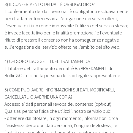
3) IL CONFERIMENTO DEI DATI È OBBLIGATORIO?
Il conferimento dei dati personali è obbligatorio esclusivamente
per i trattamenti necessari all’erogazione dei servizi offerti,
l’eventuale rifiuto rende impossibile l’utilizzo del servizio stesso;
è invece facoltativo per le finalità promozionali e l’eventuale
rifiuto di prestare il consenso non ha conseguenze negative
sull’erogazione del servizio offerto nell’ambito del sito web.
4) CHI SONO I SOGGETTI DEL TRATTAMENTO?
Il Titolare del trattamento dei dati è B5 ARREDAMENTI di
Bollini&C. s.n.c. nella persona del suo legale rappresentante.
5) COME PUOI AVERE INFORMAZIONI SUI DATI, MODIFICARLI,
CANCELLARLI O AVERNE UNA COPIA?
Accesso ai dati personali revoca del consenso (opt-out)
Qualsiasi persona fisica che utilizzi il nostro servizio può:
- ottenere dal titolare, in ogni momento, informazioni circa
l’esistenza dei propri dati personali, l’origine degli stessi, le
finalità e le modalità di trattamento e, qualora presenti, di