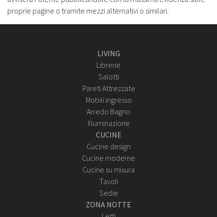
proprie pagine o tramite mezzi alternativi o similari.
LIVING
Librerie
Salotti
Pareti Attrezzate
Mobili ingresso
Arredo Bagno
Illuminazione
CUCINE
Cucine design
Cucine moderne
Cucine su misura
Tavoli
Sedie
ZONA NOTTE
Letti