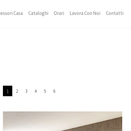
essori Casa
Cataloghi
Orari
Lavora Con Noi
Contatti
1
2
3
4
5
6