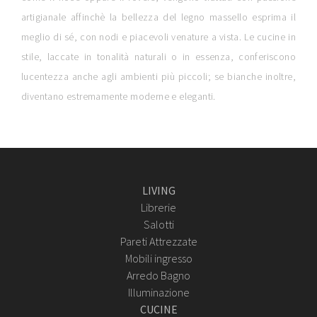
artigianale affinchè la bellezza del legno massello esprima il
meglio di sé, con nodi e piacevoli venature a vista. Le cucine in
stile, laccate in tonalità naturali o in essenza, conferiscono
lucentezza anche agli ambienti più piccoli; se bianche inoltre,
diventano estremamente moderne e eleganti.
LIVING
Librerie
Salotti
Pareti Attrezzate
Mobili ingresso
Arredo Bagno
Illuminazione
CUCINE