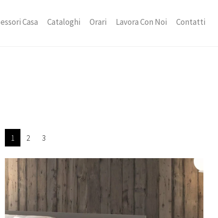
essori Casa
Cataloghi
Orari
Lavora Con Noi
Contatti
1
2
3