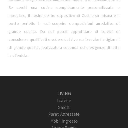
Se cerchi una cucina completamente personalizzata e
modulare, il nostro centro espositivo di Cucine su misura è il
posto perfetto in cui scoprire composizioni arredative di
grande qualità. Da noi potrai approfittare di servizi di
consulenza qualificati e vedere dal vivo realizzazioni artigianali
di grande qualità, realizzate a seconda delle esigenze di tutta
la clientela.
LIVING
Librerie
Salotti
Pareti Attrezzate
Mobili ingresso
Arredo Bagno