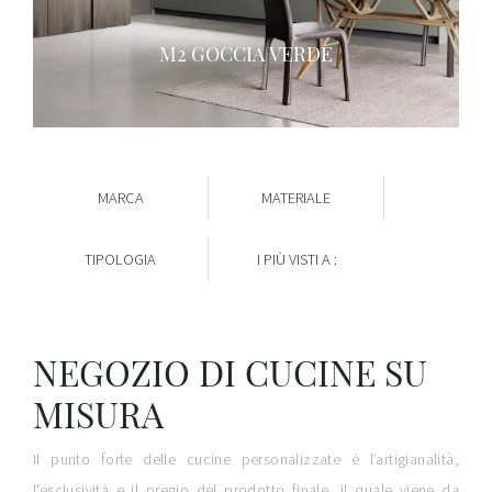
M2 GOCCIA VERDE
MARCA
MATERIALE
TIPOLOGIA
I PIÙ VISTI A :
NEGOZIO DI CUCINE SU
MISURA
Il punto forte delle cucine personalizzate è l’artigianalità,
l'esclusività e il pregio del prodotto finale, il quale viene da