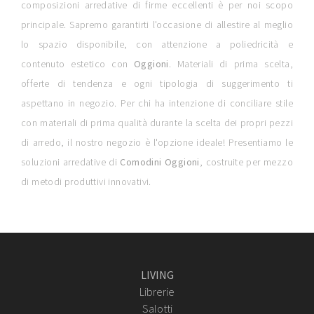
composizioni arredative di firme eccellenti è per noi scopo
principale. Sapremo garantirti l'occasione di allestire al meglio
lo spazio disponibile, con attenzione a poliedricità e
contenuto estetico con
Oggioni
. Materiali di prima scelta,
offerte di tendenza e ogni tipologia di suggerimento ti
aspettano in negozio. Per chi ha intenzione di conciliare stile
con materiali di prima qualità durante la scelta dei propri pezzi
di arredo, il nostro negozio è l'opzione ideale! Presentiamo le
soluzioni arredative di
Comodini
Oggioni
, costruite per mezzo
di metodi produttivi innovativi.
LIVING
Librerie
Salotti