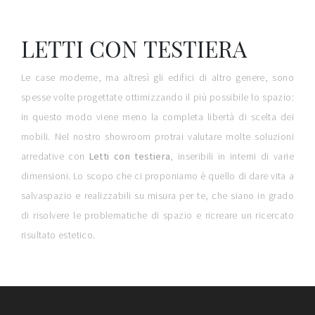
LETTI CON TESTIERA
Le case moderne, ma altresì gli edifici di altro genere, sono
spesse volte progettate ottimizzando il più possibile lo spazio:
in questo modo viene meno la completa libertà di scelta dei
mobili. Nel nostro showroom protrai valutare molte soluzioni
arredative con
Letti
con testiera
, inseribili in interni di varie
dimensioni. Lo scopo che ci proponiamo è quello di dare vita a
salvaspazio e realizzabili su misura per te, che siano in grado
di risolvere le problematiche di spazio e ricreare un ricercato
risultato estetico.