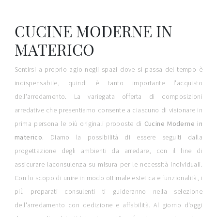
CUCINE MODERNE IN
MATERICO
Sentirsi a proprio agio negli spazi dove si passa del tempo è
indispensabile, quindi è tanto importante l'acquisto
dell'arredamento. La variegata offerta di composizioni
arredative che presentiamo consente a ciascuno di visionare in
prima persona le più originali proposte di
Cucine Moderne
in
materico
. Diamo la possibilità di essere seguiti dalla
progettazione degli ambienti da arredare, con il fine di
assicurare laconsulenza su misura per le necessità individuali.
Con lo scopo di unire in modo ottimale estetica e funzionalità, i
più preparati consulenti ti guideranno nella selezione
dell'arredamento con dedizione e affabilità. Al giorno d'oggi