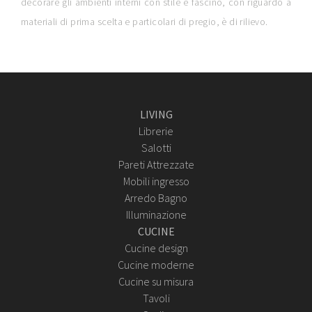
decorare gli ambienti interni con stile e fascino, con riguardo a
materiali di prima scelta e particolari di pregio, è di rilievo.
LIVING
Librerie
Salotti
Pareti Attrezzate
Mobili ingresso
Arredo Bagno
Illuminazione
CUCINE
Cucine design
Cucine moderne
Cucine su misura
Tavoli