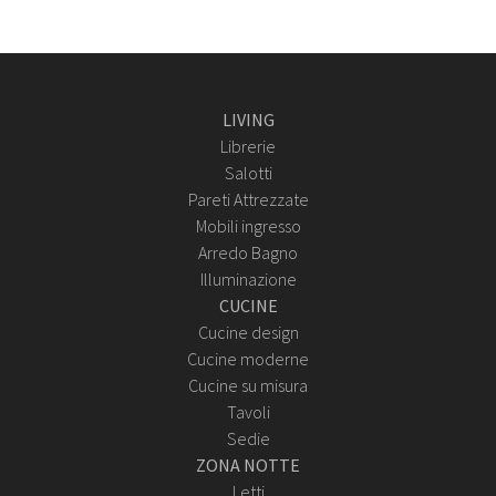
LIVING
Librerie
Salotti
Pareti Attrezzate
Mobili ingresso
Arredo Bagno
Illuminazione
CUCINE
Cucine design
Cucine moderne
Cucine su misura
Tavoli
Sedie
ZONA NOTTE
Letti