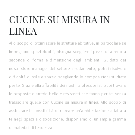
CUCINE SU MISURA IN
LINEA
Allo scopo di ottimizzare le strutture abitative, in particolare se
impegnano spazi ridotti, bisogna scegliere i pezzi di arredo a
seconda di forma e dimensione degli ambienti. Guidato dai
nostri store manager del settore arredamento, potrai risolvere
difficoltà di stile e spazio scegliendo le composizioni studiate
per te. Grazie alla affabilità dei nostri professionisti puoi trovare
le proposte d'arredo belle e resistenti che fanno per te, senza
tralasciare quelle con Cucine su misura
in linea
. Allo scopo di
assicurare la possibilità di ricreare un'ambientazione adatta a
te negli spazi a disposizione, disponiamo di un'ampia gamma
di materiali di tendenza.