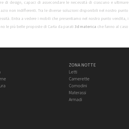
re di design, capaci di assecondare le necessità di ciascuno e ultimare l
azio non indifferenti. Tra le diverse soluzioni disponibili nel nostro pun
sità. Entra a vedere i mobili che presentiamo nel nostro punto vendita, i mi
no le più belle proposte di Carta da parati
3d materica
che fanno al caso t
ZONA NOTTE
n
Letti
rne
Camerette
ura
Comodini
Materassi
Armadi