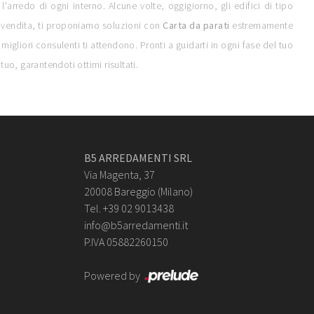
'arredo di ogni interno. Alcune volte, oggigiorno, gli edifici di tipo
to vendita, ti proponiamo soluzioni con
Carta da parati
estremamente
gliori consulenti ti attendono. Pronti a guidarti in ogni fase del tuo
uo, garantendoti ottimi risultati.
B5 ARREDAMENTI SRL
Via Magenta, 37
20008 Bareggio (Milano)
Tel. +39 02 9013438
info@b5arredamenti.it
P.IVA 05882260150
Powered by