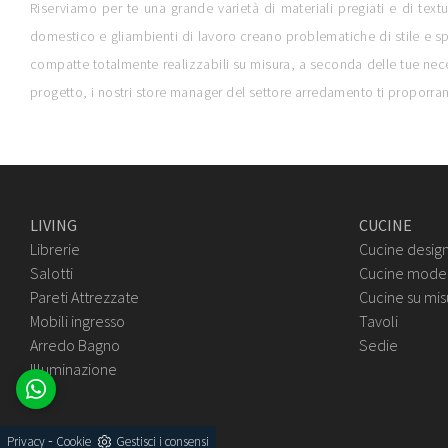
Riserviamo per te una grande varietà di materiali pregiati e di textu
domestico e gliambienti di lavoro creano problematiche di stile e sp
compatte totalmente realizzabili su misura, a seconda delle tue neces
progetto, i nostri store manager del settore arredamento ti proporran
LIVING
CUCINE
Librerie
Cucine desig
Salotti
Cucine mode
Pareti Attrezzate
Cucine su mis
Mobili ingresso
Tavoli
Arredo Bagno
Sedie
Illuminazione
-
Privacy
Cookie
Gestisci i consensi