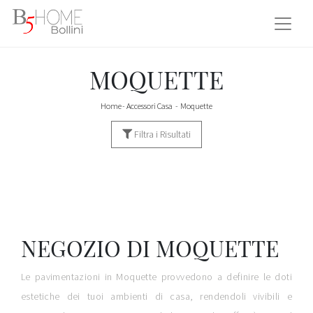
MOQUETTE
Home
-
Accessori Casa
-
Moquette
Filtra i Risultati
NEGOZIO DI MOQUETTE
Le pavimentazioni in Moquette provvedono a definire le doti
estetiche dei tuoi ambienti di casa, rendendoli vivibili e