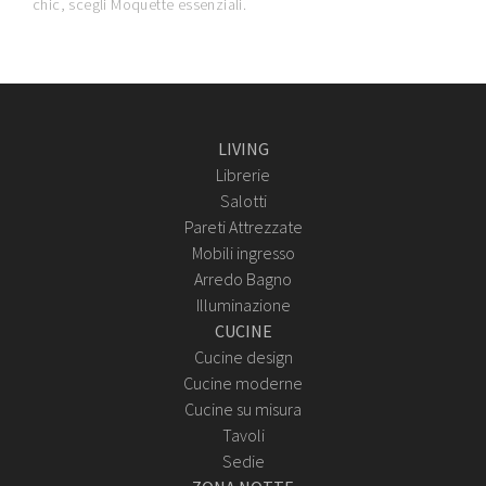
chic, scegli Moquette essenziali.
LIVING
Librerie
Salotti
Pareti Attrezzate
Mobili ingresso
Arredo Bagno
Illuminazione
CUCINE
Cucine design
Cucine moderne
Cucine su misura
Tavoli
Sedie