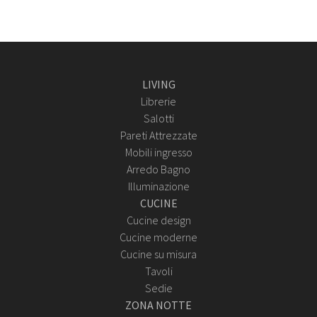
LIVING
Librerie
Salotti
Pareti Attrezzate
Mobili ingresso
Arredo Bagno
Illuminazione
CUCINE
Cucine design
Cucine moderne
Cucine su misura
Tavoli
Sedie
ZONA NOTTE