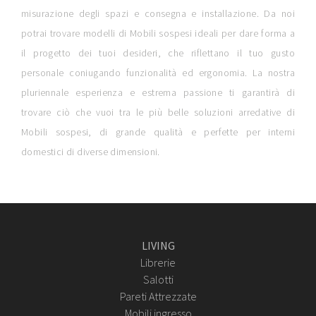
misurazione degli spazi e consegna e installazione. Da noi
potrai trovare modelli di Mobili sospesi ideali per dare forma a
il progetto dei tuoi desideri, che riflettano il tuo gusto
personale coniugando funzionalità ed ergonomia. La nostra
pluriennale esperienza e estrema passione ti garantirà di
trovare ciò che vuoi tra le più belle soluzioni arredative di
Mobili sospesi, di grande qualità e perfette per interni
domestici di diverse dimensioni.
LIVING
Librerie
Salotti
Pareti Attrezzate
Mobili ingresso