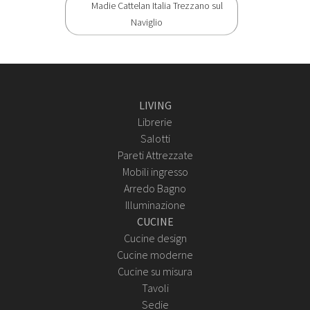
Madie Cattelan Italia Trezzano sul
Naviglio
LIVING
Librerie
Salotti
Pareti Attrezzate
Mobili ingresso
Arredo Bagno
Illuminazione
CUCINE
Cucine design
Cucine moderne
Cucine su misura
Tavoli
Sedie