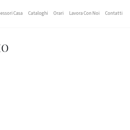
essori Casa
Cataloghi
Orari
Lavora Con Noi
Contatti
IO