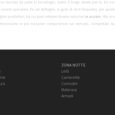
za lasciare da parte la tecnologia, siamo il luogo ideale per te. Da no
e essere speculare, fin nel dettaglio, ai gusti di chi li frequenta, per ques
liori produttori, tra cui puoi valutare diverse soluzioni
in acciaio
. Allo sc
lezioniamo le più esclusive composizioni sul mercato, completate da p
ZONA NOTTE
n
Letti
rne
Camerette
ura
Comodini
Materassi
Armadi