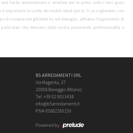
i sarà facile ammodernare o arredare per la prima volta i tuoi spazi
to è importante la scelta dei mobili ideali per te. Ti accoglieremo con
opo di compiacere gliclienti fin nel dettaglio, offriamo l'opportunità di
articolari che derivano dalla nostra pluriennale professionalità e
B5 ARREDAMENTI SRL
Via Magenta, 37
20008 Bareggio (Milano)
Tel. +39 02 9013438
info@b5arredamenti.it
P.IVA 05882260150
Powered by