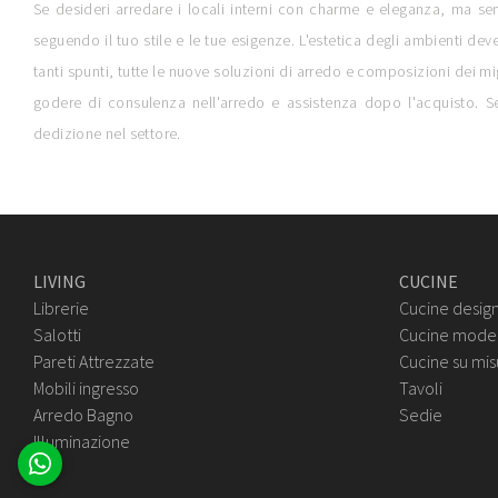
Se desideri arredare i locali interni con charme e eleganza, ma sen
seguendo il tuo stile e le tue esigenze. L'estetica degli ambienti dev
tanti spunti, tutte le nuove soluzioni di arredo e composizioni dei mig
godere di consulenza nell'arredo e assistenza dopo l'acquisto. Se
dedizione nel settore.
LIVING
CUCINE
Librerie
Cucine desig
Salotti
Cucine mode
Pareti Attrezzate
Cucine su mis
Mobili ingresso
Tavoli
Arredo Bagno
Sedie
Illuminazione