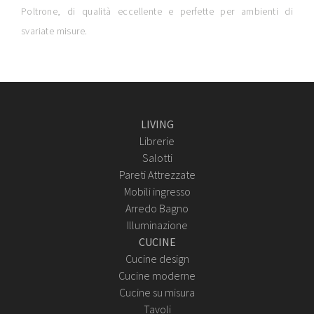
Poltrone, di qualità eccellente e perfette per ambienti di
svariate misure.
LIVING
Librerie
Salotti
Pareti Attrezzate
Mobili ingresso
Arredo Bagno
Illuminazione
CUCINE
Cucine design
Cucine moderne
Cucine su misura
Tavoli