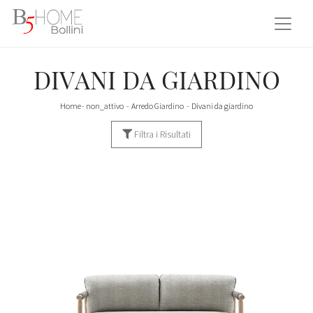
DIVANI DA GIARDINO
Home
-
non_attivo
-
Arredo Giardino
-
Divani da giardino
Filtra i Risultati