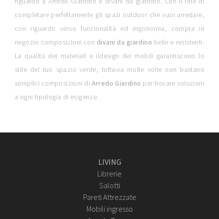
riguardo a Arredo Giardino e divani da giardino. Con il fine di
completare perfettamente gli spazi outdoor che vuoi arredare,
con riguardo verso funzionalità ed ergonomia, compra in
negozio composizioni con
divani da giardino
belle e resistenti.
La qualità dei materiali e ildesign dei mobili garantiscono lo
stile del tuo spazio verde, tuttavia molte volte non bastano
semplici composizioni di
Arredo Giardino
per trovare soluzioni
a ogni tipologia di esigenze.
LIVING
Librerie
Salotti
Pareti Attrezzate
Mobili ingresso