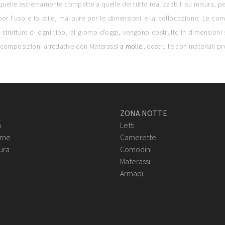
quelle estremamente compatte a quelle del tutto realizzabili su misura, per
a per l'uso e lo stile, ma pure per le dimensioni e la collocazione. Le com
strutture di ogni tipo, al giorno d'oggi, vengono costruite in dimensioni 
e composizioni arredative con Materassi
a molle
, costruite con materiali pre
ZONA NOTTE
n
Letti
rne
Camerette
ura
Comodini
Materassi
Armadi