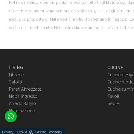
Nel nostro showroom proponiamo svariate offerte di
Materassi
, da 
Gli ambienti interni sono sempre diversificati gli uni dagli altri, si
esclusive proposte di Materassi a molle, ti aspettano in negozio. Le 
scelta dell'arredamento. Nel nostro showroom potrai trovare tutte l
LIVING
CUCINE
Librerie
Cucine desig
Salotti
Cucine mode
Pareti Attrezzate
Cucine su mis
Mobili ingresso
Tavoli
Arredo Bagno
Sedie
Illuminazione
-
Privacy
Cookie
Gestisci i consensi