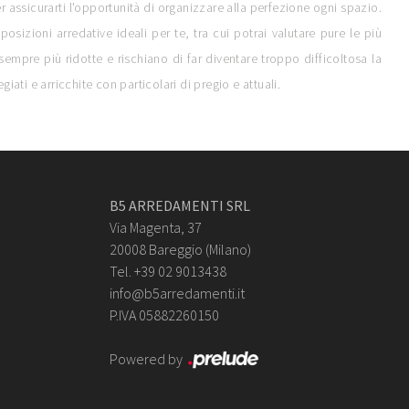
 assicurarti l'opportunità di organizzare alla perfezione ogni spazio.
posizioni arredative ideali per te, tra cui potrai valutare pure le più
sempre più ridotte e rischiano di far diventare troppo difficoltosa la
giati e arricchite con particolari di pregio e attuali.
B5 ARREDAMENTI SRL
Via Magenta, 37
20008 Bareggio (Milano)
Tel. +39 02 9013438
info@b5arredamenti.it
P.IVA 05882260150
Powered by