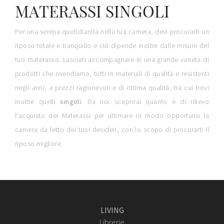
MATERASSI SINGOLI
Per una serena quotidianità nella tua camera, devi procurarti un
riposo totale e tranquillo e ciò dipende inoltre dalle misure del
tuo materasso. Lasciati accompagnare in una grande varietà di
prodotti che rivendiamo, tutti in materiali di qualità e resistenti
negli anni, a prezzi ragionevoli e di ottima qualità, tra cui trovi
inoltre quelli
singoli
. Da noi scoprirai quanto è di rilievo
l'acquisto dei Materassi per ultimare in modo opportuno la
camera da letto dei tuoi desideri, con lo scopo di procurarti il
riposo migliore.
LIVING
Librerie