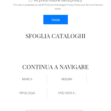
Ho preso visione della
privacy
This site is protected by reCAPTCHA and the Google
Privacy Policy
and
Terms of Service
apply.
Invia
SFOGLIA CATALOGHI
CONTINUA A NAVIGARE
MARCA
MISURA
TIPOLOGIA
I PIÙ VISTI A :