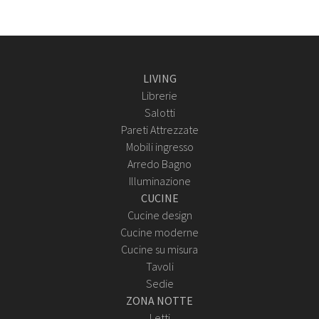
LIVING
Librerie
Salotti
Pareti Attrezzate
Mobili ingresso
Arredo Bagno
Illuminazione
CUCINE
Cucine design
Cucine moderne
Cucine su misura
Tavoli
Sedie
ZONA NOTTE
Letti