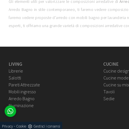
Gli elementi utili per valorizzare le composizioni arredative di
Arre
Arredo Bagno in stile contemporaneo, ti faremo vedere composizioni a
faremo vedere proposte d'arredo con mobili bagno per lavanderia nelle
esperti, ti offriamo una grande varietà di composizioni arredative c
LIVING
CUCINE
Librerie
Cucine desig
Salotti
Cucine mode
Pareti Attrezzate
Cucine su mis
Mobili ingresso
Tavoli
Arredo Bagno
Sedie
Illuminazione
-
Privacy
Cookie
Gestisci i consensi