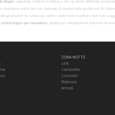
do Bagno
seguendo comfort e bellezza, tra cui anche differenti proposte
rredative realizzate con materiali di qualità nelle gradazioni di colore i
 gradazioni di colore più calde e dalle forme morbide. Non farti scappare 
on
mobili bagno per lavanderia
, adatte per completare le soluzioni di Arr
ZONA NOTTE
n
Letti
rne
Camerette
ura
Comodini
Materassi
Armadi