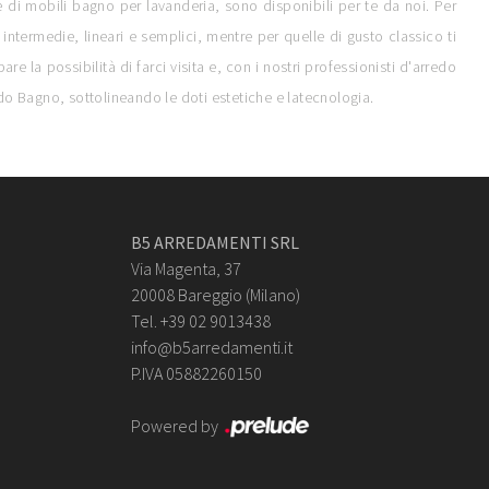
 di mobili bagno per lavanderia, sono disponibili per te da noi. Per
ntermedie, lineari e semplici, mentre per quelle di gusto classico ti
la possibilità di farci visita e, con i nostri professionisti d'arredo
edo Bagno, sottolineando le doti estetiche e latecnologia.
B5 ARREDAMENTI SRL
Via Magenta, 37
20008 Bareggio (Milano)
Tel. +39 02 9013438
info@b5arredamenti.it
P.IVA 05882260150
Powered by