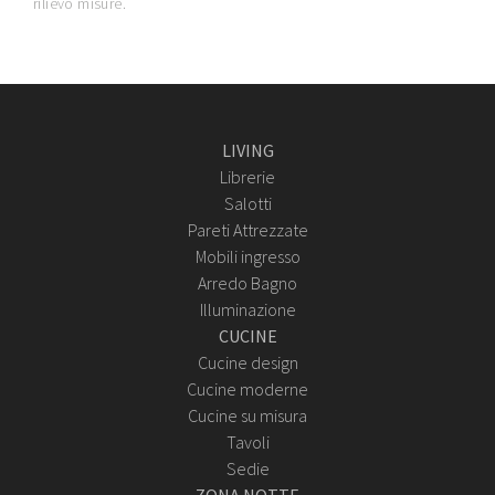
rilievo misure.
LIVING
Librerie
Salotti
Pareti Attrezzate
Mobili ingresso
Arredo Bagno
Illuminazione
CUCINE
Cucine design
Cucine moderne
Cucine su misura
Tavoli
Sedie