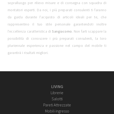
sopralluogo per rilievo misure e di consegna con squadra di
montatori esperti. Da noi, i più preparati consulenti ti faranno
da guida durante l'acquisto di articoli ideali per te, che
rappresentino il tuo stile personale garantendoti inoltre
l'eccellenza caratteristica di
Sangiacomo
. Non farti scappare la
possibilità di conoscere i più preparati consulenti, la loro
pluriennale esperienza e passione nel campo del mobile ti
garantirà i risultati migliori.
LIVING
Librerie
Salotti
Pareti Attrezzate
Mobili ingresso