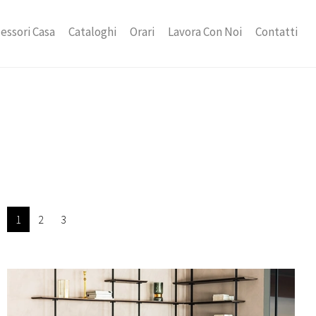
essori Casa
Cataloghi
Orari
Lavora Con Noi
Contatti
1
2
3