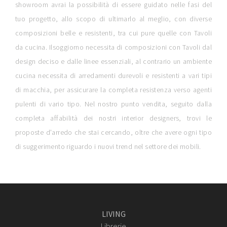
showroom avrai la possibilità di essere guidato nelle fasi del
tuo progetto, allo scopo di ultimarlo al meglio, con diverse
composizioni belle e resistenti, tra cui pure quelle con Tavoli
da cucina. Ilsoggiorno necessita di composizioni con Tavoli dal
design deciso e dalle linee essenziali, al contrario un ambiente
cucina necessita di arredamenti durevoli e resistenti a vari tipi
di macchia, per assicurare la completa resistenza verso agenti
pulenti di vario tipo. Nel nostro punto vendita, seguito dalla
completa affabilità dei nostri interior designers, trovi le
proposte d'arredo che stai cercando, oltre che avere ogni tipo
di suggerimento riguardo i nuovi trend nel settore dei mobili.
LIVING
Librerie