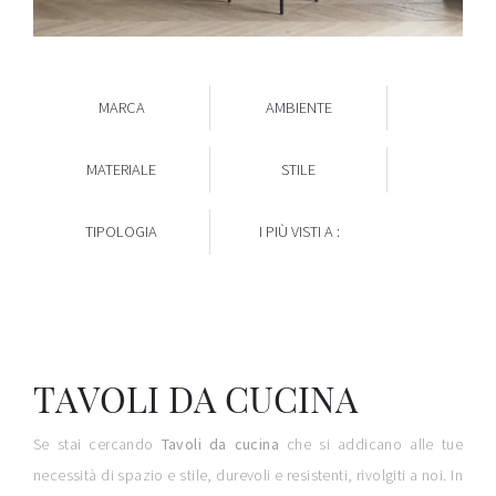
MARCA
AMBIENTE
MATERIALE
STILE
TIPOLOGIA
I PIÙ VISTI A :
TAVOLI DA CUCINA
Se stai cercando
Tavoli
da cucina
che si addicano alle tue
necessità di spazio e stile, durevoli e resistenti, rivolgiti a noi. In