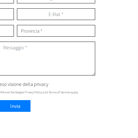
eso visione della
privacy
TCHA and the Google
Privacy Policy
and
Terms of Service
apply.
Invia