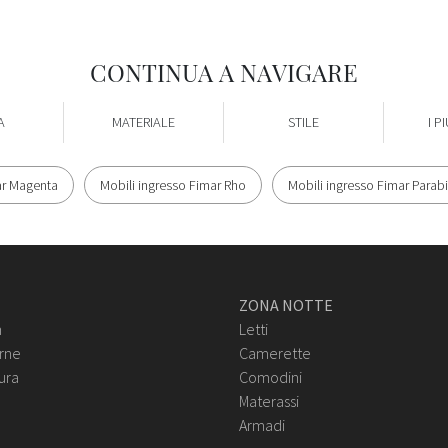
CONTINUA A NAVIGARE
A
MATERIALE
STILE
I PI
ar Magenta
Mobili ingresso Fimar Rho
Mobili ingresso Fimar Parab
ZONA NOTTE
n
Letti
rne
Camerette
ura
Comodini
Materassi
Armadi