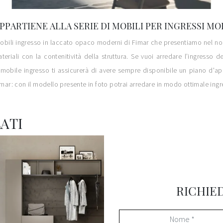
APPARTIENE ALLA SERIE DI MOBILI PER INGRESSI M
i i Mobili ingresso in laccato opaco moderni di Fimar che presentiamo nel
eriali con la contenitività della struttura. Se vuoi arredare l’ingresso 
mobile ingresso ti assicurerà di avere sempre disponibile un piano d'app
Fimar: con il modello presente in foto potrai arredare in modo ottimale ing
ATI
RICHIE