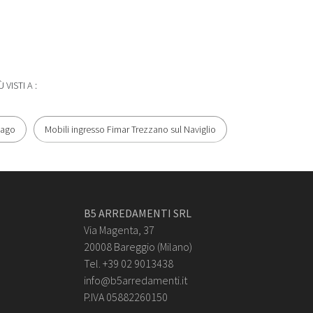
Ù VISTI A :
iago
Mobili ingresso Fimar Trezzano sul Naviglio
B5 ARREDAMENTI SRL
Via Magenta, 37
20008 Bareggio (Milano)
Tel. +39 02 9013438
info@b5arredamenti.it
P.IVA 05882260150