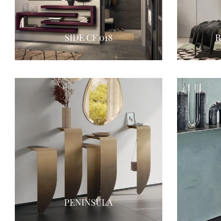
SIDE CF 018
R
PENINSULA