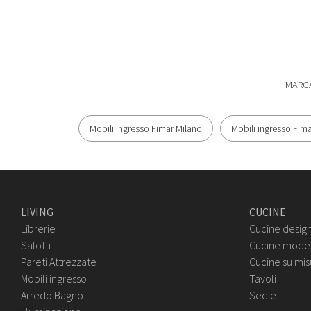
MARC
Mobili ingresso Fimar Milano
Mobili ingresso Fim
LIVING
CUCINE
Librerie
Cucine desig
Salotti
Cucine mode
Pareti Attrezzate
Cucine su mis
Mobili ingresso
Tavoli
Arredo Bagno
Sedie