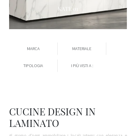
KATE 01
MARCA
MATERIALE
TIPOLOGIA
I PIÙ VISTI A :
CUCINE DESIGN IN
LAMINATO
Al giorno d'oggi ammobiliare i locali interni con eleganza e