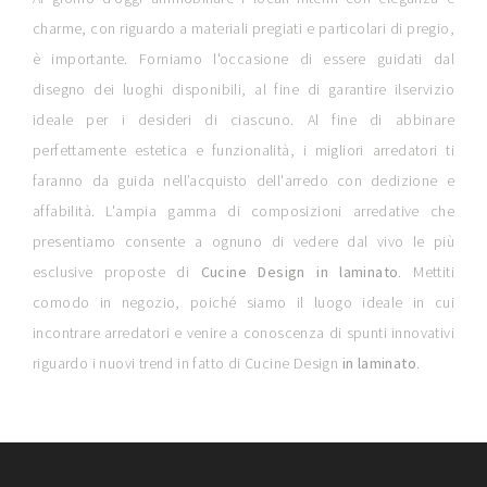
charme, con riguardo a materiali pregiati e particolari di pregio,
è importante. Forniamo l'occasione di essere guidati dal
disegno dei luoghi disponibili, al fine di garantire ilservizio
ideale per i desideri di ciascuno. Al fine di abbinare
perfettamente estetica e funzionalità, i migliori arredatori ti
faranno da guida nell’acquisto dell'arredo con dedizione e
affabilità. L'ampia gamma di composizioni arredative che
presentiamo consente a ognuno di vedere dal vivo le più
esclusive proposte di
Cucine Design
in laminato
. Mettiti
comodo in negozio, poiché siamo il luogo ideale in cui
incontrare arredatori e venire a conoscenza di spunti innovativi
riguardo i nuovi trend in fatto di Cucine Design
in laminato
.