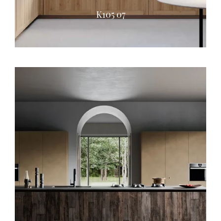
K105 07