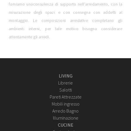
forniamo unaconsulenza di supporto nell'arredamento, con la
misurazione degli spazi e con consegna con addetti al
montaggio. Le composizioni arredative completano gli
ambienti interni, per tale motivo bisogna considerare
attentamente gli arredi.
LIVING
Librerie
Salotti
Pareti Attrezzate
Mobili ingresso
Arredo Bagno
Illuminazione
CUCINE