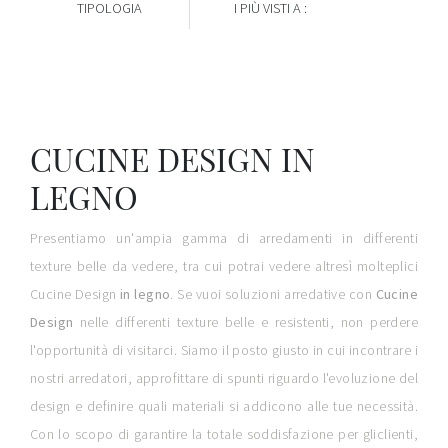
TIPOLOGIA
I PIÙ VISTI A :
CUCINE DESIGN IN
LEGNO
Presentiamo un'ampia gamma di arredamenti in differenti
texture belle da vedere, tra cui potrai vedere altresì molteplici
Cucine Design
in legno
. Se vuoi soluzioni arredative con
Cucine
Design
nelle differenti texture belle e resistenti, non perdere
l'opportunità di visitarci. Siamo il posto giusto in cui incontrare i
nostri arredatori, approfittare di spunti riguardo l'evoluzione del
design e definire quali materiali si addicono alle tue necessità.
Con lo scopo di garantire la totale soddisfazione per gliclienti,