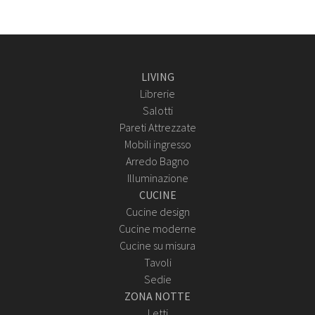
LIVING
Librerie
Salotti
Pareti Attrezzate
Mobili ingresso
Arredo Bagno
Illuminazione
CUCINE
Cucine design
Cucine moderne
Cucine su misura
Tavoli
Sedie
ZONA NOTTE
Letti