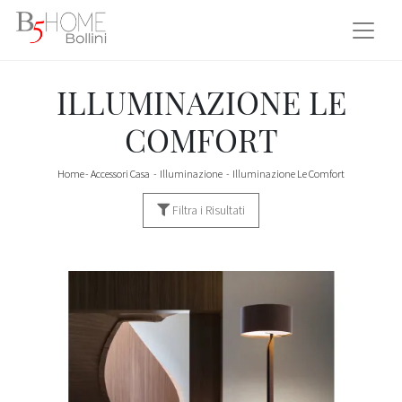
ILLUMINAZIONE LE
COMFORT
Home
-
Accessori Casa
-
Illuminazione
-
Illuminazione Le Comfort
Filtra i Risultati