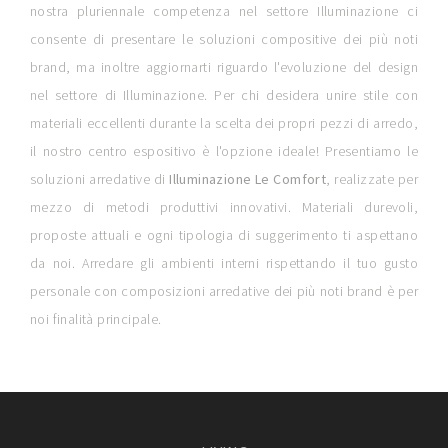
nostra pluriennale competenza nel settore Illuminazione ci
consente di presentare le soluzioni compositive dei più noti
brand, ma inoltre aggiornarti riguardo l'evoluzione del design
nel settore di Illuminazione. Per chi desidera unire stile con
materiali eccellenti durante la scelta dei propri pezzi di arredo,
il nostro centro espositivo è l'opzione ideale! Presentiamo le
soluzioni arredative di
Illuminazione
Le Comfort
, realizzate per
mezzo di metodi produttivi innovativi. Materiali durevoli,
proposte attuali e ogni tipologia di suggerimento ti aspettano
da noi. Arredare gli ambienti interni rispettando il tuo gusto
personale con composizioni arredative dei più noti brand è per
noi finalità principale.