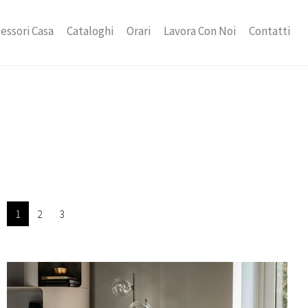
essori Casa
Cataloghi
Orari
Lavora Con Noi
Contatti
1
2
3