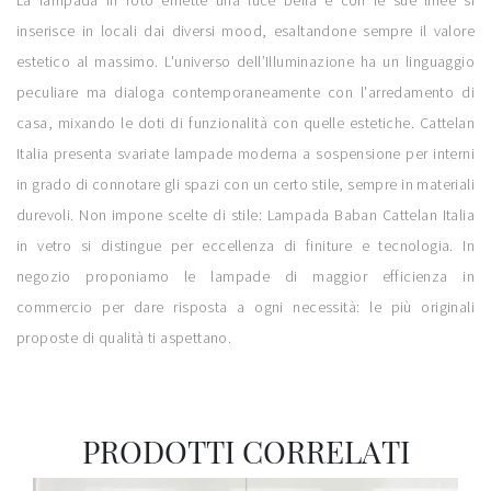
La lampada in foto emette una luce bella e con le sue linee si
inserisce in locali dai diversi mood, esaltandone sempre il valore
estetico al massimo. L'universo dell’Illuminazione ha un linguaggio
peculiare ma dialoga contemporaneamente con l'arredamento di
casa, mixando le doti di funzionalità con quelle estetiche. Cattelan
Italia presenta svariate lampade moderna a sospensione per interni
in grado di connotare gli spazi con un certo stile, sempre in materiali
durevoli. Non impone scelte di stile: Lampada Baban Cattelan Italia
in vetro si distingue per eccellenza di finiture e tecnologia. In
negozio proponiamo le lampade di maggior efficienza in
commercio per dare risposta a ogni necessità: le più originali
proposte di qualità ti aspettano.
PRODOTTI CORRELATI