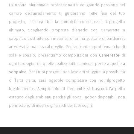
La nostra pluriennale professionalità ed grande passione nel
campo dell'arredamento ti guideranno nelle fasi del tuo
progetto, assicurandoti la completa contentezza a progetto
ultimato. Scegliendo proposte d'arredo con Camerette a
soppalco costruite con materiali di prima scelta e di tendenza,
arrederai la tua casa al meglio. Per far fronte a problematiche di
stile e spazio, presentiamo composizioni con
Camerette
di
ogni tipologia, da quelle realizzabili su misura per te a quelle
a
soppalco
. Per i tuoi progetti, non lasciarti sfuggire la possibilità
di farci visita, sarà agevole completare con noi ilprogetto
ideale per te. Sempre più di frequente si trascura l'aspetto
estetico degli ambienti perché gli spazi indoor disponibili non
permettono di inserire gli arredi dei tuoi sogni.