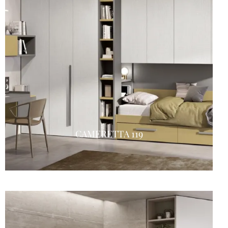
CAMERETTA 119