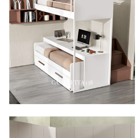
CAMERETTA 138