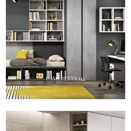
CAMERETTA 142