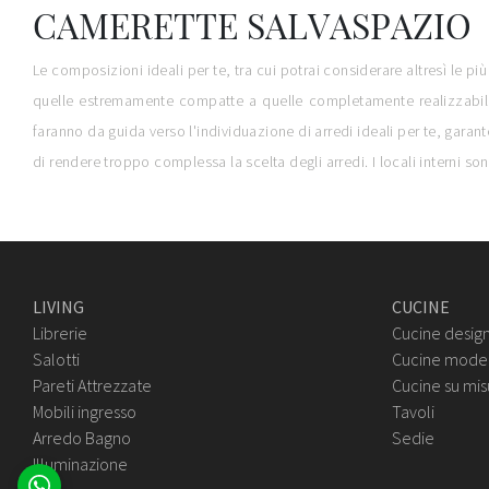
CAMERETTE SALVASPAZIO
Le composizioni ideali per te, tra cui potrai considerare altresì le
quelle estremamente compatte a quelle completamente realizzabili s
faranno da guida verso l'individuazione di arredi ideali per te, garant
di rendere troppo complessa la scelta degli arredi. I locali interni sono
LIVING
CUCINE
Librerie
Cucine desig
Salotti
Cucine mode
Pareti Attrezzate
Cucine su mis
Mobili ingresso
Tavoli
Arredo Bagno
Sedie
Illuminazione