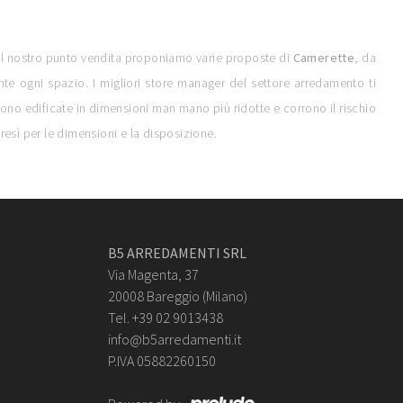
 Nel nostro punto vendita proponiamo varie proposte di
Camerette
, da
te ogni spazio. I migliori store manager del settore arredamento ti
engono edificate in dimensioni man mano più ridotte e corrono il rischio
ltresì per le dimensioni e la disposizione.
B5 ARREDAMENTI SRL
Via Magenta, 37
20008 Bareggio (Milano)
Tel. +39 02 9013438
info@b5arredamenti.it
P.IVA 05882260150