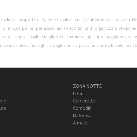
 più esclusive proposte di Camerette salvaspazio, ti attendono in negozio.
u misura per te, per assicurarti l'opportunità di organizzare ottimamen
endoti sempre i risultati migliori. Le strutture di ogni tipo, oggigiorno, v
 sempre diversificati gli uni dagli altri, sia per la funzione e lo stile, ma a
ZONA NOTTE
n
Letti
rne
Camerette
ura
Comodini
Materassi
Armadi