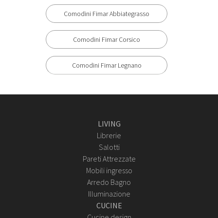
Comodini Fimar Abbiategrasso
Comodini Fimar Corsico
Comodini Fimar Legnano
LIVING
Librerie
Salotti
Pareti Attrezzate
Mobili ingresso
Arredo Bagno
Illuminazione
CUCINE
Cucine design