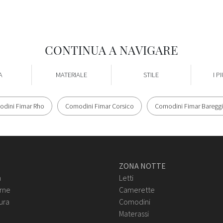
CONTINUA A NAVIGARE
A
MATERIALE
STILE
I PI
dini Fimar Rho
Comodini Fimar Corsico
Comodini Fimar Baregg
ZONA NOTTE
n
Letti
rne
Camerette
ura
Comodini
Materassi