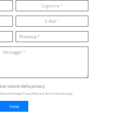
eso visione della
privacy
TCHA and the Google
Privacy Policy
and
Terms of Service
apply.
Invia