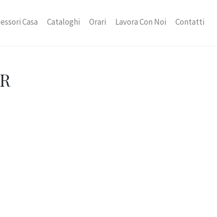
essori Casa
Cataloghi
Orari
Lavora Con Noi
Contatti
AR