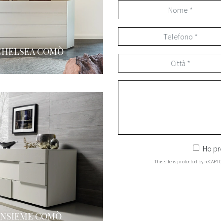
CHELSEA COMÒ
Ho pr
This site is protected by reCAP
INSIEME COMÒ