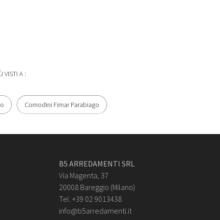
Ù VISTI A :
io
Comodini Fimar Parabiago
B5 ARREDAMENTI SRL
Via Magenta, 37
20008 Bareggio (Milano)
Tel. +39 02 9013438
info@b5arredamenti.it