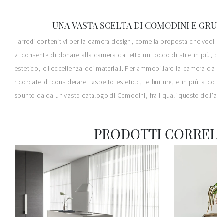
UNA VASTA SCELTA DI COMODINI E GRU
I arredi contenitivi per la camera design, come la proposta che vedi 
vi consente di donare alla camera da letto un tocco di stile in più,
estetico, e l'eccellenza dei materiali. Per ammobiliare la camera d
ricordate di considerare l'aspetto estetico, le finiture, e in più la
spunto da da un vasto catalogo di Comodini, fra i quali questo dell'
PRODOTTI CORREL