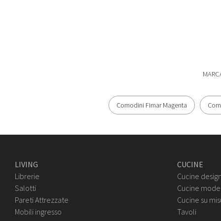
MARC
Comodini Fimar Magenta
Como
LIVING
CUCINE
Librerie
Cucine desig
Salotti
Cucine mode
Pareti Attrezzate
Cucine su mis
Mobili ingresso
Tavoli