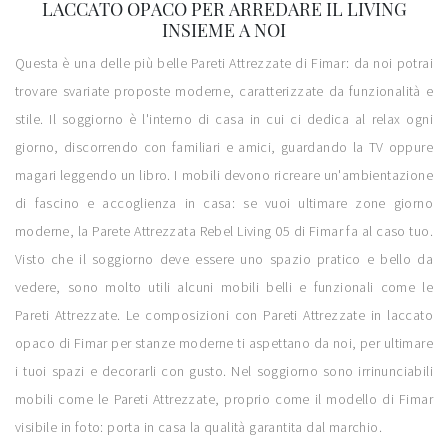
LACCATO OPACO PER ARREDARE IL LIVING
INSIEME A NOI
Questa è una delle più belle Pareti Attrezzate di Fimar: da noi potrai
trovare svariate proposte moderne, caratterizzate da funzionalità e
stile. Il soggiorno è l'interno di casa in cui ci dedica al relax ogni
giorno, discorrendo con familiari e amici, guardando la TV oppure
magari leggendo un libro. I mobili devono ricreare un'ambientazione
di fascino e accoglienza in casa: se vuoi ultimare zone giorno
moderne, la Parete Attrezzata Rebel Living 05 di Fimar fa al caso tuo.
Visto che il soggiorno deve essere uno spazio pratico e bello da
vedere, sono molto utili alcuni mobili belli e funzionali come le
Pareti Attrezzate. Le composizioni con Pareti Attrezzate in laccato
opaco di Fimar per stanze moderne ti aspettano da noi, per ultimare
i tuoi spazi e decorarli con gusto. Nel soggiorno sono irrinunciabili
mobili come le Pareti Attrezzate, proprio come il modello di Fimar
visibile in foto: porta in casa la qualità garantita dal marchio.