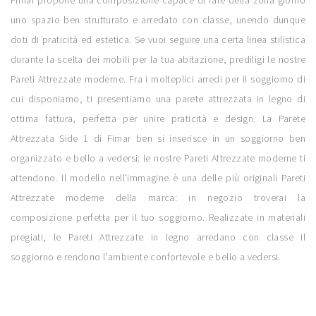
Fimar propone una composizione capace di fare della zona giorno
uno spazio ben strutturato e arredato con classe, unendo dunque
doti di praticità ed estetica. Se vuoi seguire una certa linea stilistica
durante la scelta dei mobili per la tua abitazione, prediligi le nostre
Pareti Attrezzate moderne. Fra i molteplici arredi per il soggiorno di
cui disponiamo, ti presentiamo una parete attrezzata in legno di
ottima fattura, perfetta per unire praticità e design. La Parete
Attrezzata Side 1 di Fimar ben si inserisce in un soggiorno ben
organizzato e bello a vedersi: le nostre Pareti Attrezzate moderne ti
attendono. Il modello nell'immagine è una delle più originali Pareti
Attrezzate moderne della marca: in negozio troverai la
composizione perfetta per il tuo soggiorno. Realizzate in materiali
pregiati, le Pareti Attrezzate in legno arredano con classe il
soggiorno e rendono l'ambiente confortevole e bello a vedersi.