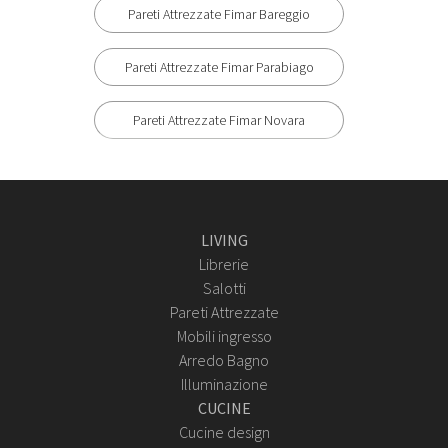
Pareti Attrezzate Fimar Bareggio
Pareti Attrezzate Fimar Parabiago
Pareti Attrezzate Fimar Novara
LIVING
Librerie
Salotti
Pareti Attrezzate
Mobili ingresso
Arredo Bagno
Illuminazione
CUCINE
Cucine design