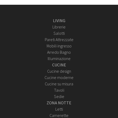
LIVING
Librerie
Salotti
Pareti Attrezzate
Mobili ingresso
Arredo Bagno
Illuminazione
CUCINE
Cucine design
Cucine moderne
Cucine su misura
Tavoli
Sedie
ZONA NOTTE
Letti
Camerette