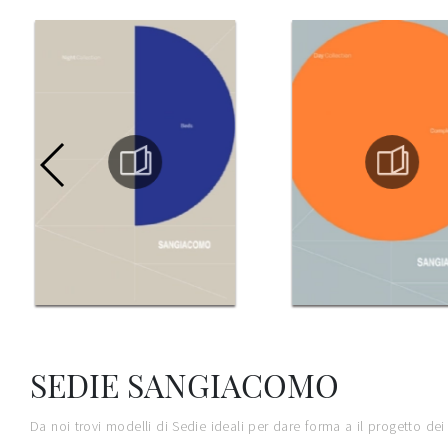
SEDIE SANGIACOMO
Da noi trovi modelli di Sedie ideali per dare forma a il progetto de