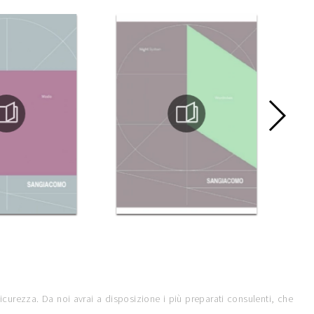
icurezza. Da noi avrai a disposizione i più preparati consulenti, che