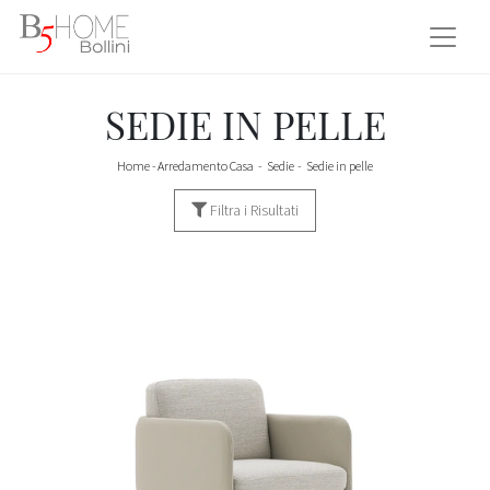
SEDIE IN PELLE
Home
-
Arredamento Casa
-
Sedie
-
Sedie in pelle
Filtra i Risultati