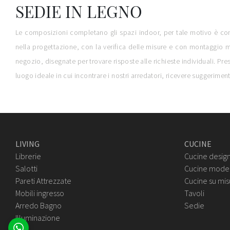
SEDIE IN LEGNO
Le composizioni completano gli spazi indoor, per tale motivo è consi
nella progettazione, con la verifica delle misure e con montaggio m
negozio, disegnate per trovare risposte alle richieste individuali. Pr
luogo ideale in cui incontrare i nostri arredatori, ricevere suggerimen
LIVING
CUCINE
Librerie
Cucine desig
Salotti
Cucine mode
Pareti Attrezzate
Cucine su mis
Mobili ingresso
Tavoli
Arredo Bagno
Sedie
Illuminazione