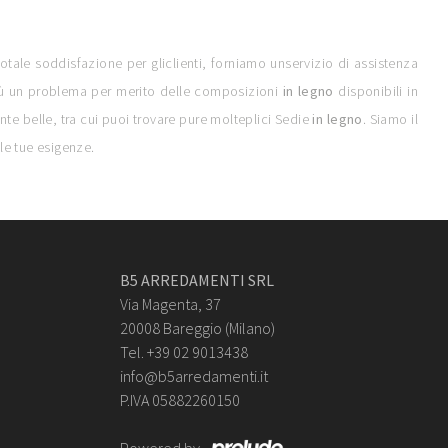
otale soddisfazione per gliclienti, forniamo unservizio di assistenza
 più un problema per merito delle composizioni
in legno
disponibili in
nte belle, tra cui puoi trovare pure molteplici Sedie
in legno
. Siamo il
lle tue esigenze.
B5 ARREDAMENTI SRL
Via Magenta, 37
20008 Bareggio (Milano)
Tel. +39 02 9013438
info@b5arredamenti.it
P.IVA 05882260150