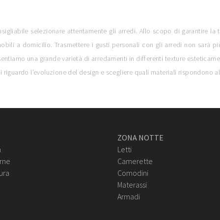
gliabile selezionare attentamente gli arredi. Allo scopo di garantire la t
obili a domicilio. Trasmettere i gusti personali con gli arredi non sarà
esentiamo una grande varietà di arredamenti in differenti texture esteticame
ti riguardo l'evoluzione del design e scegliere quali materiali rispondono a
ZONA NOTTE
n
Letti
rne
Camerette
ura
Comodini
Materassi
Armadi