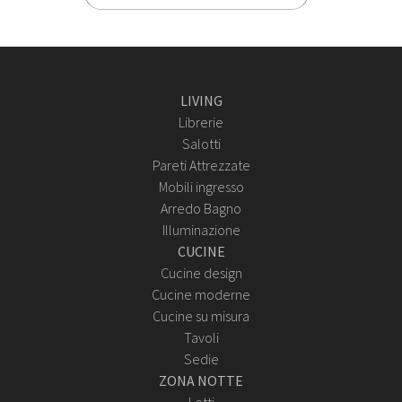
LIVING
Librerie
Salotti
Pareti Attrezzate
Mobili ingresso
Arredo Bagno
Illuminazione
CUCINE
Cucine design
Cucine moderne
Cucine su misura
Tavoli
Sedie
ZONA NOTTE