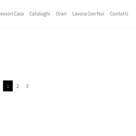
essori Casa
Cataloghi
Orari
Lavora Con Noi
Contatti
1
2
3