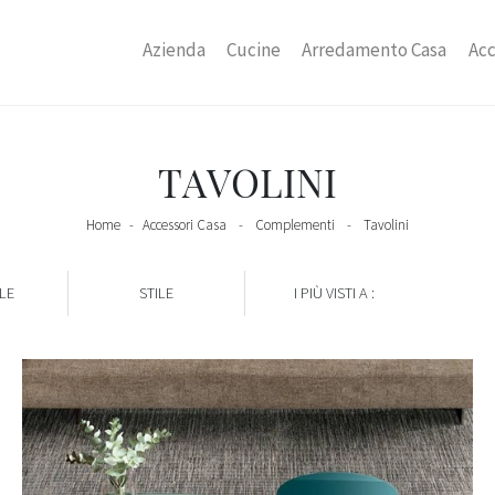
Azienda
Cucine
Arredamento Casa
Acc
TAVOLINI
Home
-
Accessori Casa
-
Complementi
-
Tavolini
LE
STILE
I PIÙ VISTI A :