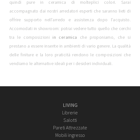
quindi pure in ceramica di molteplici colori. Sarai
accompagnato dai nostri arredatori esperti che saranno lieti di
offrire supporto nell'arredo e assistenza dopo l'acquisto.
Accomodati in showroom: potrai vedere tutto quello che cerchi
tra le composizioni
in ceramica
che proponiamo, che si
prestano a essere inserite in ambienti di vario genere. La qualità
delle finiture e la loro praticità rendono le composizioni che
vendiamo le alternative ideali per i desideri individuali.
LIVING
Librerie
Salotti
Pareti Attrezzate
Mobili ingresso