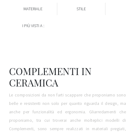
MATERIALE
STILE
I PIÙ VISTI A :
COMPLEMENTI IN
CERAMICA
Le composizioni da non farti scappare che proponiamo sono
belle e resistenti non solo per quanto riguarda il design, ma
anche per funzionalità ed ergonomia. Gliarredamenti che
proponiamo, tra cui troverai anche molteplici modelli di
Complementi, sono sempre realizzati in materiali pregiati,