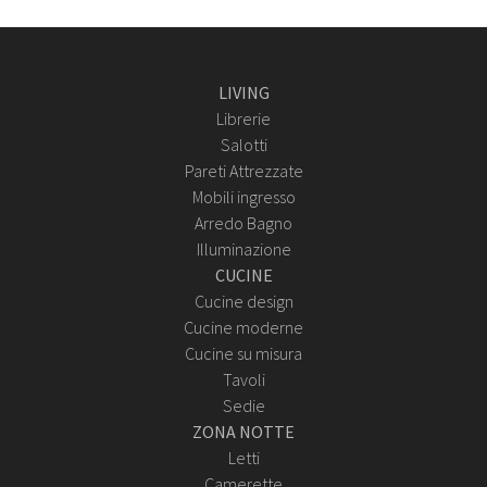
LIVING
Librerie
Salotti
Pareti Attrezzate
Mobili ingresso
Arredo Bagno
Illuminazione
CUCINE
Cucine design
Cucine moderne
Cucine su misura
Tavoli
Sedie
ZONA NOTTE
Letti
Camerette