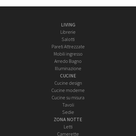
LIVING
Librerie
Salotti
Pareti Attrezzate
Mobili ingresso
Arredo Bagno
Illuminazione
CUCINE
Cucine design
Cucine moderne
Cucine su misura
Tavoli
Sedie
ZONA NOTTE
Letti
Camerette