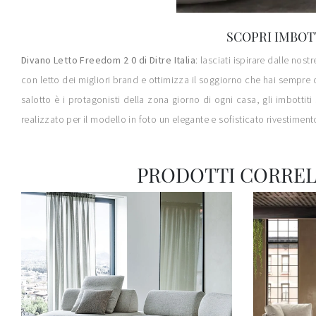
SCOPRI IMBOTT
Divano Letto Freedom 2 0 di Ditre Italia
: lasciati ispirare dalle nos
con letto dei migliori brand e ottimizza il soggiorno che hai sempre 
salotto è i protagonisti della zona giorno di ogni casa, gli imbottit
realizzato per il modello in foto un elegante e sofisticato rivestiment
PRODOTTI CORREL