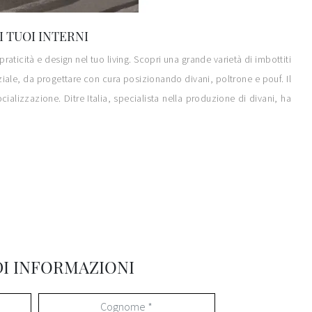
I TUOI INTERNI
aticità e design nel tuo living. Scopri una grande varietà di imbottiti
ziale, da progettare con cura posizionando divani, poltrone e pouf. Il
ializzazione. Ditre Italia, specialista nella produzione di divani, ha
DI INFORMAZIONI