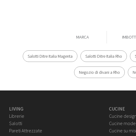
MARCA
IMBOTTI
Salotti Ditre Italia Magenta
Salotti Ditre Italia Rho
Negozio di divani a Rho
N
LIVING
CUCINE
Librerie
Cucine desig
Salotti
Cucine mode
Pareti Attrezzate
Cucine su mis