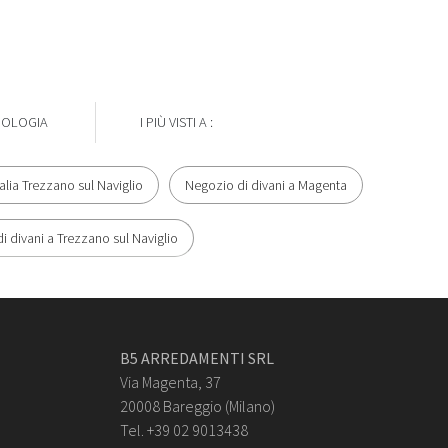
POLOGIA
I PIÙ VISTI A :
Italia Trezzano sul Naviglio
Negozio di divani a Magenta
i divani a Trezzano sul Naviglio
B5 ARREDAMENTI SRL
Via Magenta, 37
20008 Bareggio (Milano)
Tel. +39 02 9013438