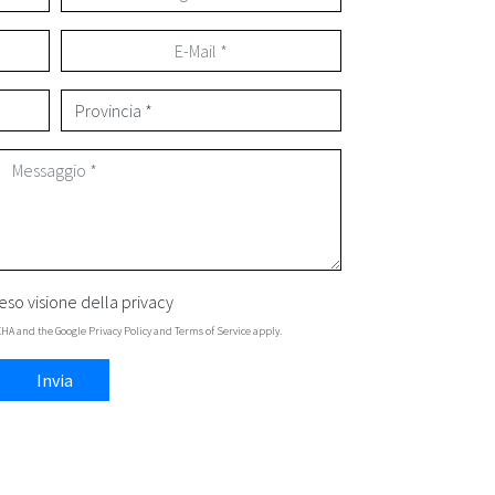
eso visione della
privacy
TCHA and the Google
Privacy Policy
and
Terms of Service
apply.
Invia