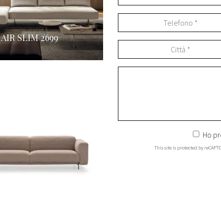
AIR SLIM 2699
Ho pr
This site is protected by reCAP
BEPOP