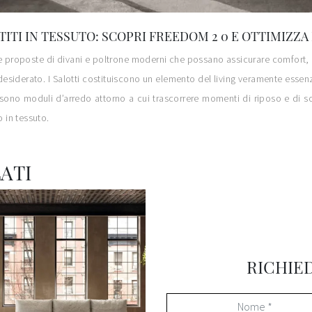
ITI IN TESSUTO: SCOPRI FREEDOM 2 0 E OTTIMIZZA 
tre proposte di divani e poltrone moderni che possano assicurare comfort, pr
desiderato. I Salotti costituiscono un elemento del living veramente essen
i sono moduli d’arredo attorno a cui trascorrere momenti di riposo e di soc
o in tessuto.
ATI
RICHIE