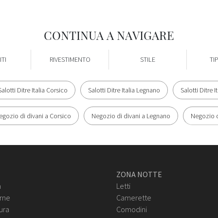
CONTINUA A NAVIGARE
TI
RIVESTIMENTO
STILE
TI
Salotti Ditre Italia Corsico
Salotti Ditre Italia Legnano
Salotti Ditre 
egozio di divani a Corsico
Negozio di divani a Legnano
Negozio d
ZONA NOTTE
n
Letti
rne
Camerette
ura
Comodini